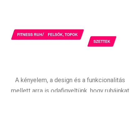
FITNESS RUHÁK
FELSŐK, TOPOK
SZETTEK
A kényelem, a design és a funkcionalitás
mellett arra is odafigyeltünk, hogy ruháinkat
minél sokoldalúbban tudd használni. Felveheted
a dolgos hétköznapokon, edzés közben, ha
otthon a kanapén elnyúlva megnéznél egy
filmet vagy bármely olyan alkalomkor, amikor