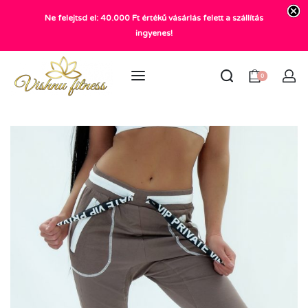
Ne felejtsd el: 40.000 Ft értékű vásárlás felett a szállítás
+36 20 372 2969
ingyenes!
info@vishnu.hu
0