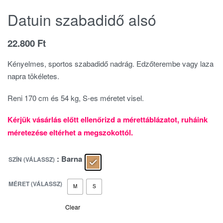
Datuin szabadidő alsó
22.800
Ft
Kényelmes, sportos szabadidő nadrág. Edzőterembe vagy laza
napra tökéletes.
Reni 170 cm és 54 kg, S-es méretet visel.
Kérjük vásárlás előtt ellenőrizd a mérettáblázatot, ruháink
méretezése eltérhet a megszokottól.
: Barna
SZÍN (VÁLASSZ)
MÉRET (VÁLASSZ)
M
S
Clear