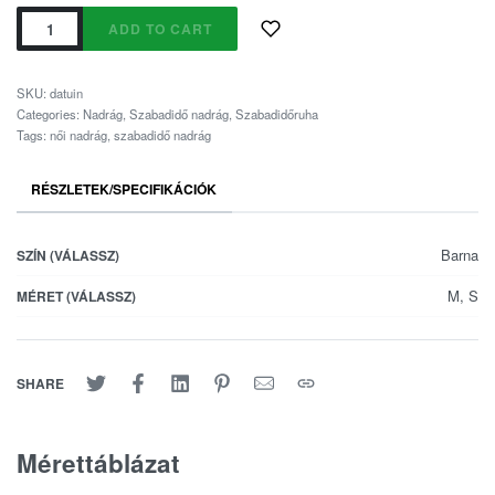
ADD TO CART
SKU:
datuin
Categories:
Nadrág
,
Szabadidő nadrág
,
Szabadidőruha
Tags:
női nadrág
,
szabadidő nadrág
RÉSZLETEK/SPECIFIKÁCIÓK
Barna
SZÍN (VÁLASSZ)
M, S
MÉRET (VÁLASSZ)
SHARE
Mérettáblázat