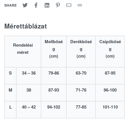
SHARE
Mérettáblázat
Mellbősé
Derékbősé
Csípőbősé
Rendelési
g
g
g
méret
(cm)
(cm)
(cm)
S
34 – 36
79-86
63-70
87-95
M
38
87-93
71-76
96-100
L
40 – 42
94-102
77-85
101-110