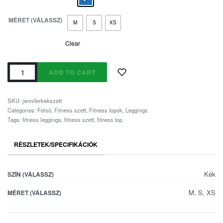
MÉRET (VÁLASSZ)
M
S
XS
Clear
ADD TO CART
SKU:
jenniferkekszett
Categories:
Felső
,
Fitness szett
,
Fitness topok
,
Leggings
Tags:
fitness leggings
,
fitness szett
,
fitness top
RÉSZLETEK/SPECIFIKÁCIÓK
Kék
SZÍN (VÁLASSZ)
M, S, XS
MÉRET (VÁLASSZ)