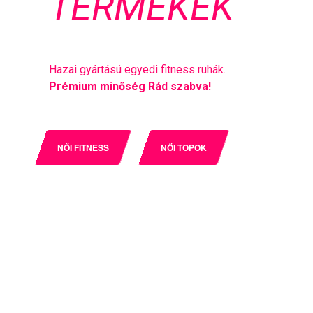
TERMÉKEK
Hazai gyártású egyedi fitness ruhák.
Prémium minőség Rád szabva!
NŐI FITNESS
NŐI TOPOK