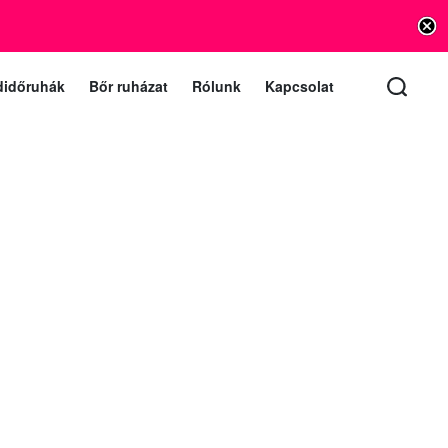
info@vishnu.hu
lat e-mail (a levelekre 1 munkanapon belül válaszolunk)
didőruhák
Bőr ruházat
Rólunk
Kapcsolat