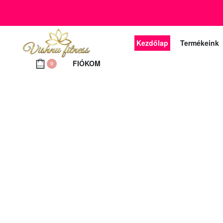
+36 20 372 2969
Ügyfélszolgálat telefon (munkanapokon 10 – 18 ó
Kezdőlap
Termékeink
FIÓKOM
0