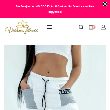
Ne felejtsd el: 40.000 Ft értékű vásárlás felett a szállítás
+36 20 372 2969
ingyenes!
info@vishnu.hu
0