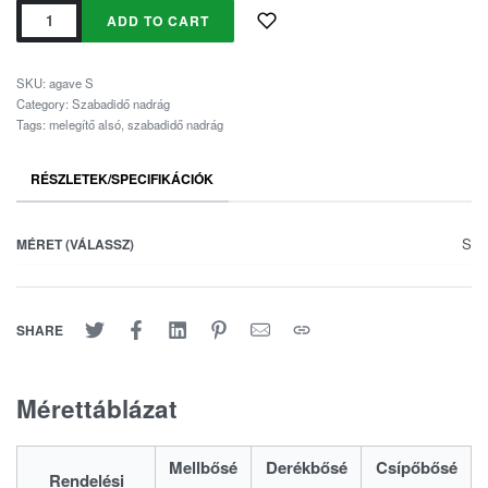
ADD TO CART
SKU:
agave S
Category:
Szabadidő nadrág
Tags:
melegítő alsó
,
szabadidő nadrág
RÉSZLETEK/SPECIFIKÁCIÓK
S
MÉRET (VÁLASSZ)
SHARE
Mérettáblázat
Mellbősé
Derékbősé
Csípőbősé
Rendelési