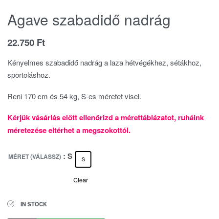
Agave szabadidő nadrág
22.750
Ft
Kényelmes szabadidő nadrág a laza hétvégékhez, sétákhoz,
sportoláshoz.
Reni 170 cm és 54 kg, S-es méretet visel.
Kérjük vásárlás előtt ellenőrizd a mérettáblázatot, ruháink
méretezése eltérhet a megszokottól.
: S
MÉRET (VÁLASSZ)
S
Clear
IN STOCK