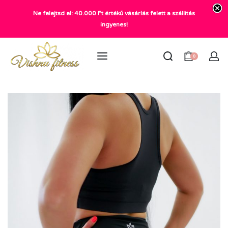
Ne felejtsd el: 40.000 Ft értékű vásárlás felett a szállítás
+36 20 372 2969
ingyenes!
info@vishnu.hu
0