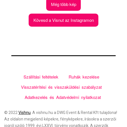
Még több kép
Kövesd a Visnut az Instagramon
Szállítási feltételek
Ruhák kezelése
Visszatérítési és visszaküldési szabályzat
Adatkezelés és Adatvédelmi nyilatkozat
© 2022
Vishnu
. A vishnu.hu a
DWG Event & Rental Kft
tulajdona!
Az oldalon megjelenő képekre, fényképekre, írásokra a szerzői
jogról szóló 1999. évi LXXVI. törvény vonatkozik. A szerzők