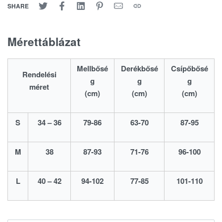
SHARE
Mérettáblázat
Mellbősé
Derékbősé
Csípőbősé
Rendelési
g
g
g
méret
(cm)
(cm)
(cm)
S
34 – 36
79-86
63-70
87-95
M
38
87-93
71-76
96-100
L
40 – 42
94-102
77-85
101-110