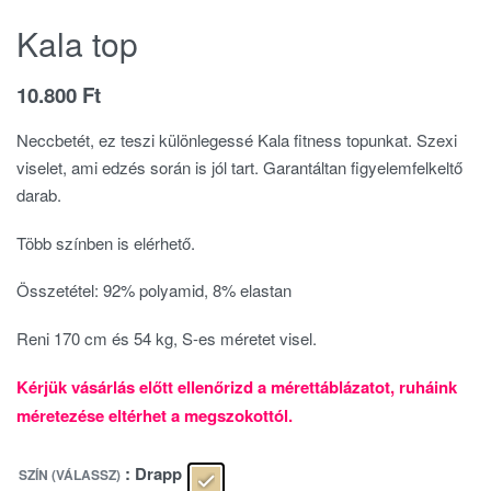
Kala top
10.800
Ft
Neccbetét, ez teszi különlegessé Kala fitness topunkat. Szexi
viselet, ami edzés során is jól tart. Garantáltan figyelemfelkeltő
darab.
Több színben is elérhető.
Összetétel: 92% polyamid, 8% elastan
Reni 170 cm és 54 kg, S-es méretet visel.
Kérjük vásárlás előtt ellenőrizd a mérettáblázatot, ruháink
méretezése eltérhet a megszokottól.
: Drapp
SZÍN (VÁLASSZ)