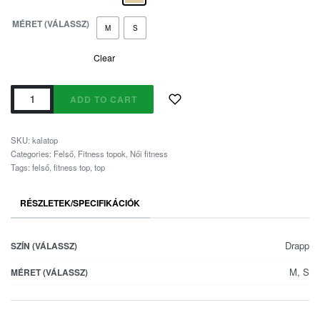
MÉRET (VÁLASSZ)
M
S
Clear
ADD TO CART
SKU:
kalatop
Categories:
Felső
,
Fitness topok
,
Női fitness
Tags:
felső
,
fitness top
,
top
RÉSZLETEK/SPECIFIKÁCIÓK
Drapp
SZÍN (VÁLASSZ)
M, S
MÉRET (VÁLASSZ)