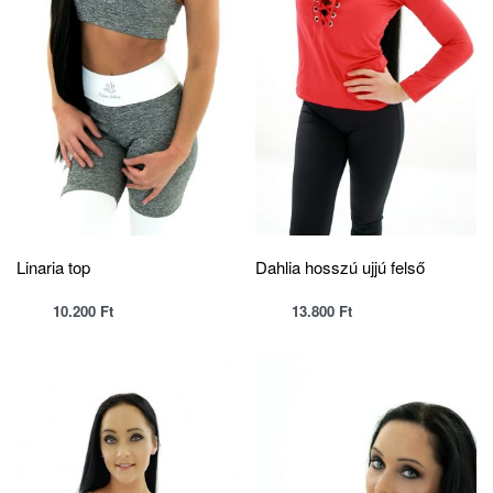
Linaria top
Dahlia hosszú ujjú felső
10.200
Ft
13.800
Ft