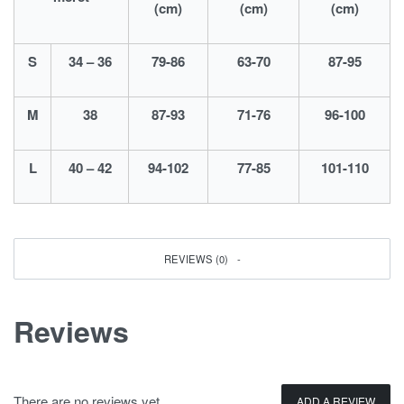
(cm)
(cm)
(cm)
S
34 – 36
79-86
63-70
87-95
M
38
87-93
71-76
96-100
L
40 – 42
94-102
77-85
101-110
REVIEWS (0)
Reviews
There are no reviews yet.
ADD A REVIEW