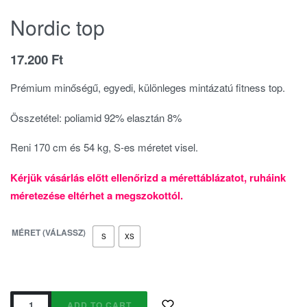
Nordic top
17.200
Ft
Prémium minőségű, egyedi, különleges mintázatú fitness top.
Összetétel: poliamid 92% elasztán 8%
Reni 170 cm és 54 kg, S-es méretet visel.
Kérjük vásárlás előtt ellenőrizd a mérettáblázatot, ruháink
méretezése eltérhet a megszokottól.
MÉRET (VÁLASSZ)
S
XS
ADD TO CART