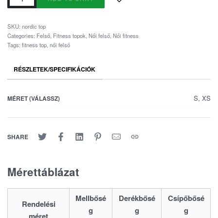
SKU:
nordic top
Categories:
Felső
,
Fitness topok
,
Női felső
,
Női fitness
Tags:
fitness top
,
női felső
RÉSZLETEK/SPECIFIKÁCIÓK
S, XS
MÉRET (VÁLASSZ)
SHARE
Mérettáblázat
Mellbősé
Derékbősé
Csípőbősé
Rendelési
g
g
g
méret