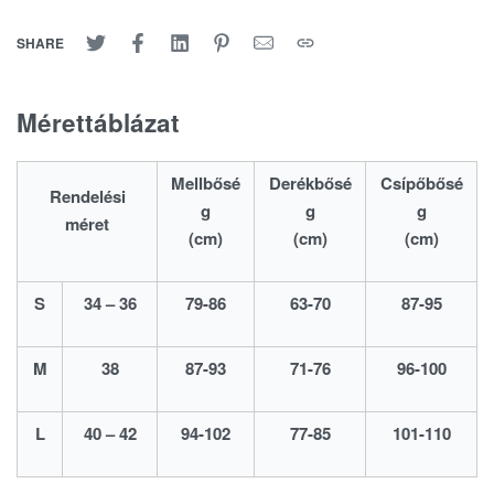
SHARE
Mérettáblázat
Mellbősé
Derékbősé
Csípőbősé
Rendelési
g
g
g
méret
(cm)
(cm)
(cm)
S
34 – 36
79-86
63-70
87-95
M
38
87-93
71-76
96-100
L
40 – 42
94-102
77-85
101-110