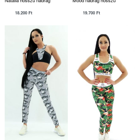
Natália hosszú nadrág
Mood nadrág hosszú
18.200
Ft
19.700
Ft