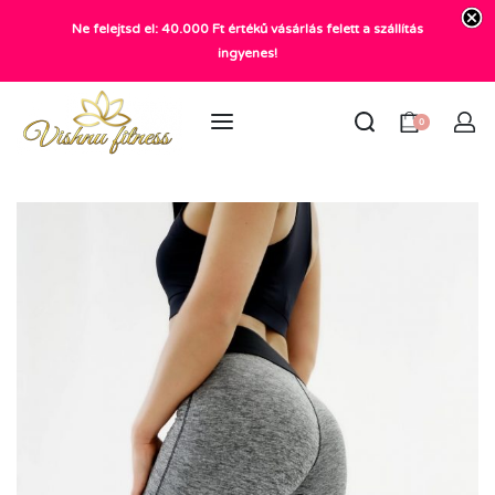
Ne felejtsd el: 40.000 Ft értékű vásárlás felett a szállítás
+36 20 372 2969
ingyenes!
info@vishnu.hu
0