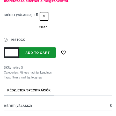
méretezése eltérhet a megszokottól.
: S
MÉRET (VÁLASSZ)
S
Clear
IN STOCK
ADD TO CART
SKU:
melica S
Categories:
Fitness nadrág
,
Leggings
Tags:
fitness nadrág
,
leggings
RÉSZLETEK/SPECIFIKÁCIÓK
S
MÉRET (VÁLASSZ)