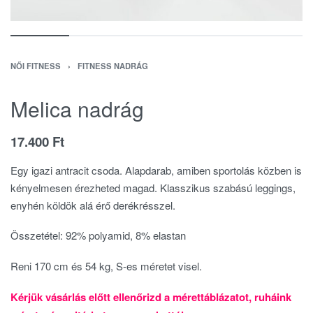
NŐI FITNESS
›
FITNESS NADRÁG
Melica nadrág
17.400
Ft
Egy igazi antracit csoda. Alapdarab, amiben sportolás közben is
kényelmesen érezheted magad. Klasszikus szabású leggings,
enyhén köldök alá érő derékrésszel.
Összetétel: 92% polyamid, 8% elastan
Reni 170 cm és 54 kg, S-es méretet visel.
Kérjük vásárlás előtt ellenőrizd a mérettáblázatot, ruháink