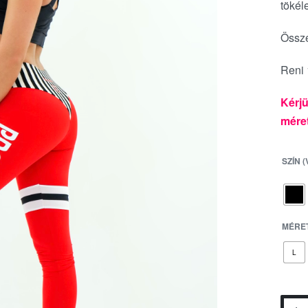
tökél
Össze
Reni 
Kérjü
méret
SZÍN 
MÉRET
L