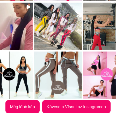
Még több kép
Kövesd a Visnut az Instagramon