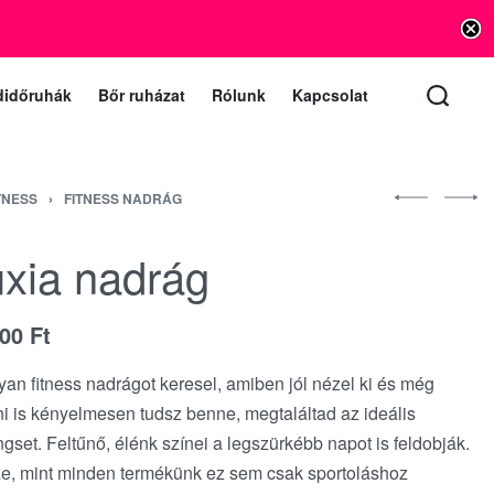
info@vishnu.hu
lat e-mail (a levelekre 1 munkanapon belül válaszolunk)
didőruhák
Bőr ruházat
Rólunk
Kapcsolat
ITNESS
›
FITNESS NADRÁG
xia nadrág
900
Ft
yan fitness nadrágot keresel, amiben jól nézel ki és még
i is kényelmesen tudsz benne, megtaláltad az ideális
ngset. Feltűnő, élénk színei a legszürkébb napot is feldobják.
e, mint minden termékünk ez sem csak sportoláshoz