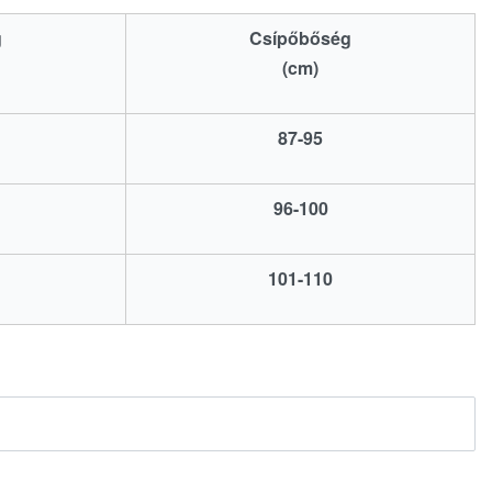
g
Csípőbőség
(cm)
87-95
96-100
101-110