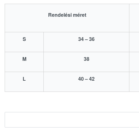
Rendelési méret
S
34 – 36
M
38
L
40 – 42