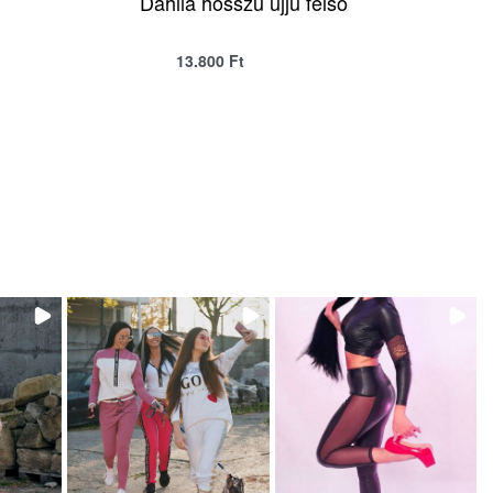
Dahlia hosszú ujjú felső
13.800
Ft
QUICKVIEW
SELECT OPTIONS