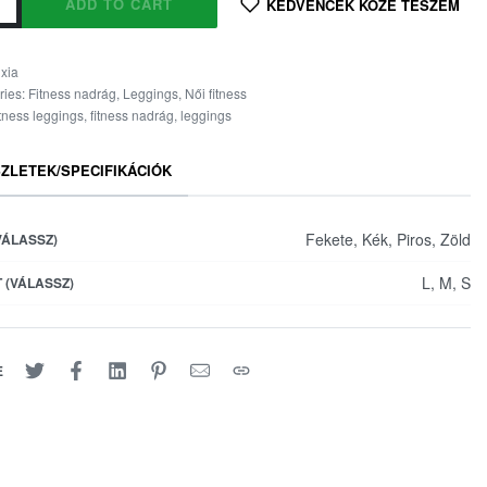
ADD TO CART
KEDVENCEK KÖZÉ TESZEM
uxia
ries:
Fitness nadrág
,
Leggings
,
Női fitness
itness leggings
,
fitness nadrág
,
leggings
ZLETEK/SPECIFIKÁCIÓK
Fekete, Kék, Piros, Zöld
VÁLASSZ)
L, M, S
 (VÁLASSZ)
E