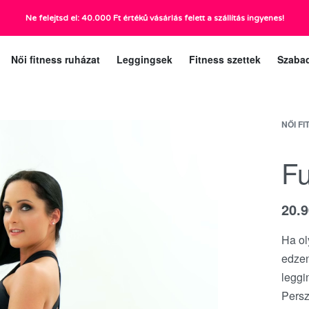
Ne felejtsd el: 40.000 Ft értékű vásárlás felett a szállítás ingyenes!
ráig):
Ügyfélszolgá
Női fitness ruházat
Leggingsek
Fitness szettek
Szaba
NŐI F
Fu
20.
Ha ol
edzen
leggi
Persz