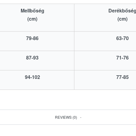
Mellbőség
Derékbősé
(cm)
(cm)
79-86
63-70
87-93
71-76
94-102
77-85
REVIEWS (0)