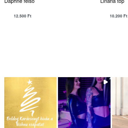
Daphne felső
Linaria top
12.500
Ft
10.200
Ft
QUICKVIEW
SELECT OPTIONS
SELECT OPTIONS