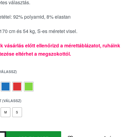
etes választás.
tétel: 92% polyamid, 8% elastan
170 cm és 54 kg, S-es méretet visel.
k vásárlás előtt ellenőrizd a mérettáblázatot, ruháink
ezése eltérhet a megszokottól.
(VÁLASSZ)
 (VÁLASSZ)
M
S