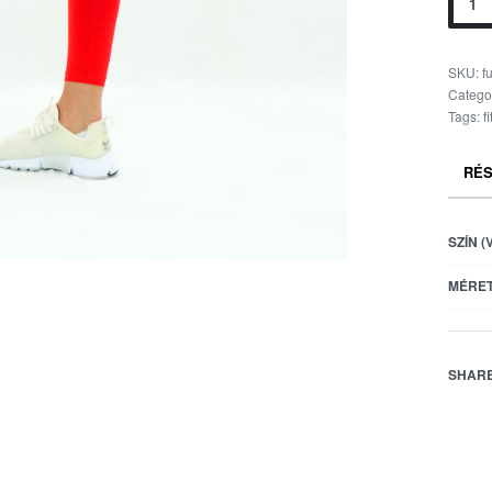
SKU:
f
Catego
Tags:
f
RÉS
SZÍN (
MÉRET
SHAR