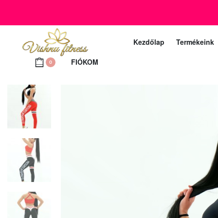
+36 20 372 2969
Ügyfélszolgálat telefon (munkanapokon 10 – 18 ó
Kezdőlap
Termékeink
FIÓKOM
0