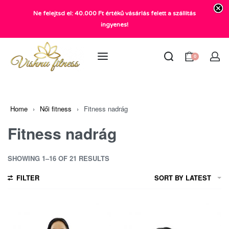
Ne felejtsd el: 40.000 Ft értékű vásárlás felett a szállítás
+36 20 372 2969
ingyenes!
info@vishnu.hu
0
Home
›
Női fitness
›
Fitness nadrág
Fitness nadrág
SHOWING 1–16 OF 21 RESULTS
FILTER
SORT BY LATEST