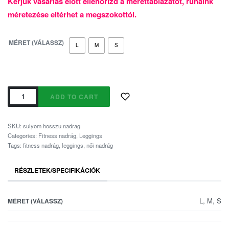
Kérjük vásárlás előtt ellenőrizd a mérettáblázatot, ruháink
méretezése eltérhet a megszokottól.
MÉRET (VÁLASSZ)
L
M
S
ADD TO CART
SKU:
sulyom hosszu nadrag
Categories:
Fitness nadrág
,
Leggings
Tags:
fitness nadrág
,
leggings
,
női nadrág
RÉSZLETEK/SPECIFIKÁCIÓK
L, M, S
MÉRET (VÁLASSZ)