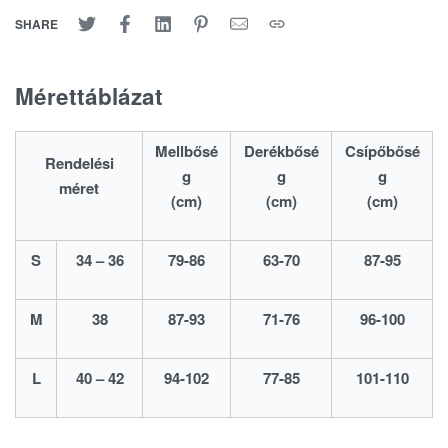
SHARE
Mérettáblázat
Mellbősé
Derékbősé
Csípőbősé
Rendelési
g
g
g
méret
(cm)
(cm)
(cm)
S
34 – 36
79-86
63-70
87-95
M
38
87-93
71-76
96-100
L
40 – 42
94-102
77-85
101-110