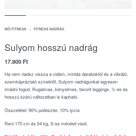
NŐI FITNESS
›
FITNESS NADRÁG
Sulyom hosszú nadrág
17.800
Ft
Ha nem riadsz vissza a vidám, mintás daraboktól és a vibráló,
szemkápráztató színektől, Sulyom nadrágunkat egyesen
imádni fogod. Rugalmas, kényelmes, favorit leggings. ¾-es és
hosszú szárú változatban is kapható.
Összetétel: 90% poliészter, 10% lycra
Reni 170 cm és 54 kg, S-es méretet visel.