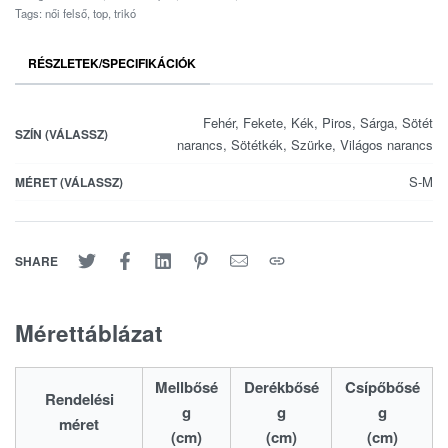
Tags:
női felső
,
top
,
trikó
RÉSZLETEK/SPECIFIKÁCIÓK
Fehér, Fekete, Kék, Piros, Sárga, Sötét
SZÍN (VÁLASSZ)
narancs, Sötétkék, Szürke, Világos narancs
S-M
MÉRET (VÁLASSZ)
SHARE
Mérettáblázat
Mellbősé
Derékbősé
Csípőbősé
Rendelési
g
g
g
méret
(cm)
(cm)
(cm)