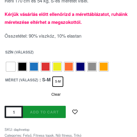
Reni 170 cm és 54 kg, S-es méretet visel.
Kérjük vásárlás előtt ellenőrizd a mérettáblázatot, ruháink
méretezése eltérhet a megszokottól.
Összetétel: 90% viszkóz, 10% elastan
SZÍN (VÁLASSZ)
: S-M
MÉRET (VÁLASSZ)
S-M
Clear
ADD TO CART
SKU:
daphnetop
Categories:
Felső
,
Fitness topok
,
Női fitness
,
Trikó