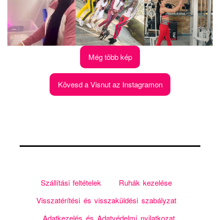
Még több kép
Kövesd a Visnut az Instagramon
Szállítási feltételek
Ruhák kezelése
Visszatérítési és visszaküldési szabályzat
Adatkezelés és Adatvédelmi nyilatkozat