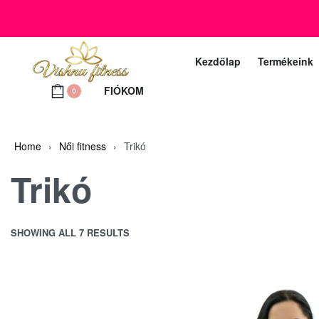
+36 20 372 2969
Ügyfélszolgálat telefon (munkanapokon 10 – 18 ó
Kezdőlap
Termékeink
FIÓKOM
0
Home
›
Női fitness
›
Trikó
Trikó
SHOWING ALL 7 RESULTS