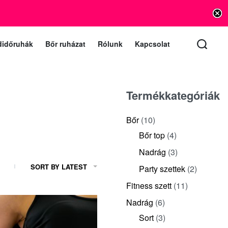
info@vishnu.hu
lat e-mail (a levelekre 1 munkanapon belül válaszolunk)
didőruhák
Bőr ruházat
Rólunk
Kapcsolat
Termékkategóriák
Bőr
(10)
Bőr top
(4)
Nadrág
(3)
SORT BY LATEST
Party szettek
(2)
Fitness szett
(11)
Nadrág
(6)
Sort
(3)