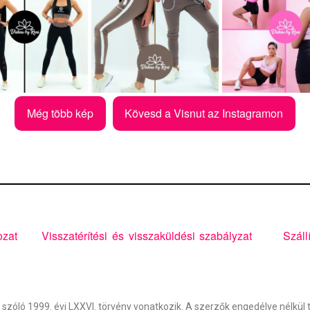
Még több kép
Kövesd a Visnut az Instagramon
ozat
Visszatérítési és visszaküldési szabályzat
Száll
 szóló 1999. évi LXXVI. törvény vonatkozik. A szerzők engedélye nélkül