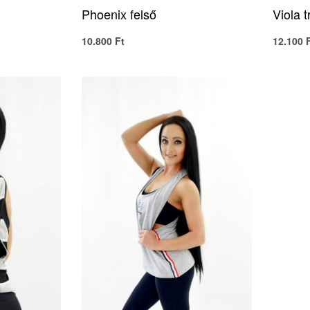
Phoenix felső
Viola t
10.800
Ft
12.100
VIEW
QUICKVIEW
SELECT OPTIONS
SELECT 