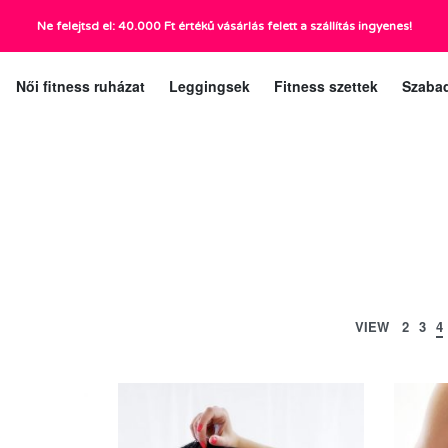
Ne felejtsd el: 40.000 Ft értékű vásárlás felett a szállítás ingyenes!
ráig):
Ügyfélszolgá
Női fitness ruházat
Leggingsek
Fitness szettek
Szaba
VIEW
2
3
4