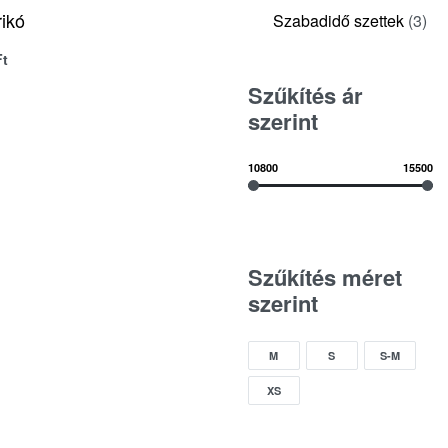
rikó
Szabadidő szettek
(3)
Ft
QUICKVIEW
OPTIONS
Szűkítés ár
szerint
10800
15500
Szűkítés méret
szerint
M
S
S-M
XS