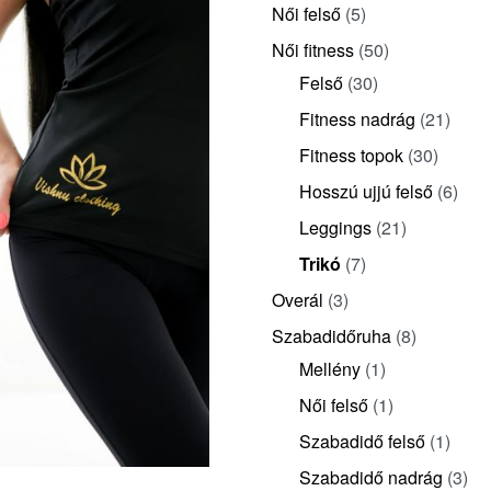
Női felső
(5)
Női fitness
(50)
Felső
(30)
Fitness nadrág
(21)
Fitness topok
(30)
Hosszú ujjú felső
(6)
Leggings
(21)
Trikó
(7)
Overál
(3)
Szabadidőruha
(8)
Mellény
(1)
Női felső
(1)
Szabadidő felső
(1)
Szabadidő nadrág
(3)