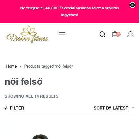
Ne felejtsd el: 40.000 Ft értékű vásárlás felett a szállítás
+36 20 372 2969
ingyenes!
info@vishnu.hu
0
Home
›
Products tagged “női felső”
női felső
SHOWING ALL 14 RESULTS
FILTER
SORT BY LATEST