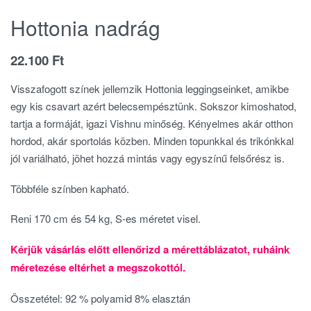
Hottonia nadrág
22.100
Ft
Visszafogott színek jellemzik Hottonia leggingseinket, amikbe
egy kis csavart azért belecsempésztünk. Sokszor kimoshatod,
tartja a formáját, igazi Vishnu minőség. Kényelmes akár otthon
hordod, akár sportolás közben. Minden topunkkal és trikónkkal
jól variálható, jöhet hozzá mintás vagy egyszínű felsőrész is.
Többféle színben kapható.
Reni 170 cm és 54 kg, S-es méretet visel.
Kérjük vásárlás előtt ellenőrizd a mérettáblázatot, ruháink
méretezése eltérhet a megszokottól.
Összetétel: 92 % polyamid 8% elasztán