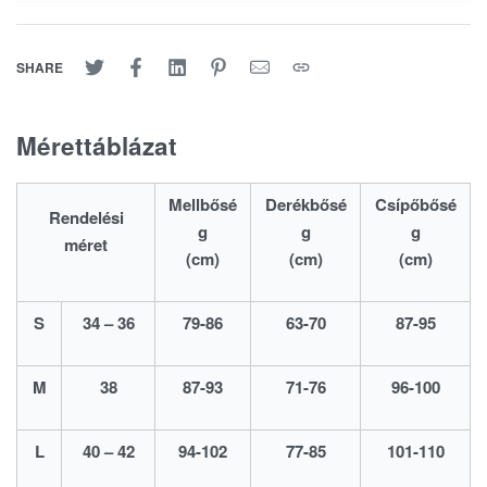
SHARE
Mérettáblázat
Mellbősé
Derékbősé
Csípőbősé
Rendelési
g
g
g
méret
(cm)
(cm)
(cm)
S
34 – 36
79-86
63-70
87-95
M
38
87-93
71-76
96-100
L
40 – 42
94-102
77-85
101-110