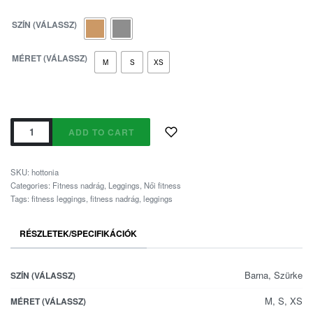
SZÍN (VÁLASSZ)
MÉRET (VÁLASSZ)
M
S
XS
ADD TO CART
SKU:
hottonia
Categories:
Fitness nadrág
,
Leggings
,
Női fitness
Tags:
fitness leggings
,
fitness nadrág
,
leggings
RÉSZLETEK/SPECIFIKÁCIÓK
Barna, Szürke
SZÍN (VÁLASSZ)
M, S, XS
MÉRET (VÁLASSZ)