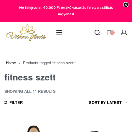
Ne felejtsd el: 40.000 Ft értékű vásárlás felett a szállítás
+36 20 372 2969
ingyenes!
info@vishnu.hu
0
Home
›
Products tagged “fitness szett”
fitness szett
SHOWING ALL 11 RESULTS
FILTER
SORT BY LATEST