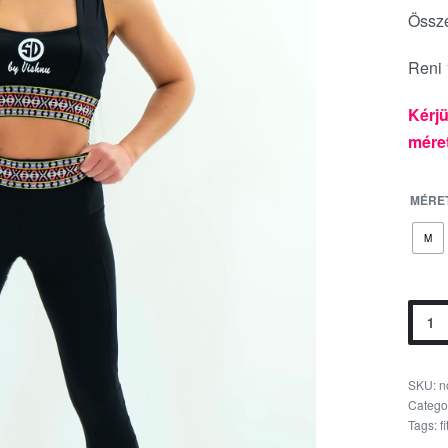
Össze
Reni 
Kérjü
méret
MÉRET
M
SKU:
n
Catego
Tags:
f