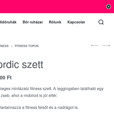
info@vishnu.hu
lat e-mail (a levelekre 1 munkanapon belül válaszolunk)
didőruhák
Bőr ruházat
Rólunk
Kapcsolat
ITNESS
›
FITNESS TOPOK
rdic szett
100
Ft
leges mintázatú fitness szett. A leggingsben található egy
t zseb, ahol a mobilod is jól elfér.
 tartalmazza a fitness felsőt és a nadrágot is.