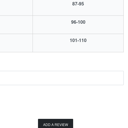
87-95
96-100
101-110
ADD A REVIEW