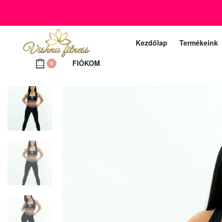
+36 20 372 2969
Ügyfélszolgálat telefon (munkanapokon 10 – 18 ó
Kezdőlap
Termékeink
FIÓKOM
0