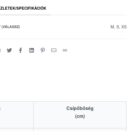
ZLETEK/SPECIFIKÁCIÓK
M, S, XS
 (VÁLASSZ)
E
g
Csípőbőség
(cm)