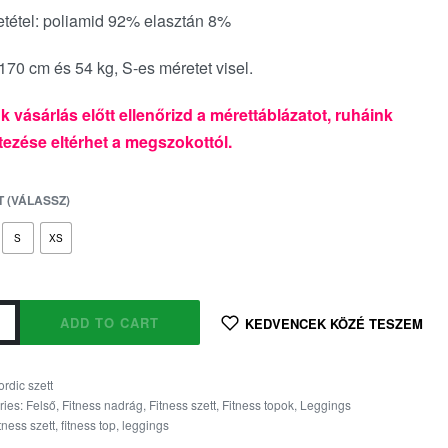
tétel: poliamid 92% elasztán 8%
170 cm és 54 kg, S-es méretet visel.
k vásárlás előtt ellenőrizd a mérettáblázatot, ruháink
ezése eltérhet a megszokottól.
 (VÁLASSZ)
S
XS
ADD TO CART
KEDVENCEK KÖZÉ TESZEM
ordic szett
ries:
Felső
,
Fitness nadrág
,
Fitness szett
,
Fitness topok
,
Leggings
itness szett
,
fitness top
,
leggings