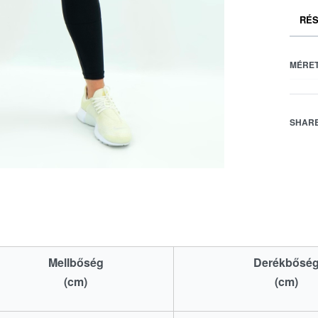
RÉS
MÉRET
SHAR
Mellbőség
Derékbősé
(cm)
(cm)