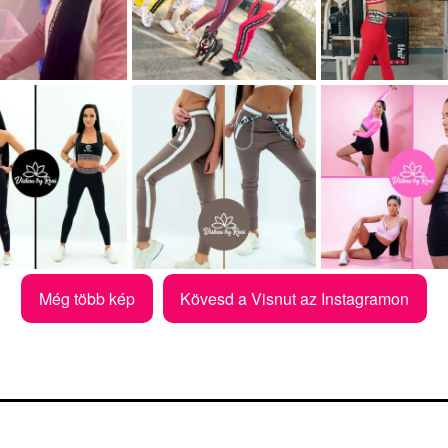
Még több kép
Kövesd a Visnut az Instagramon