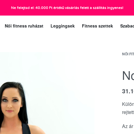
Ne felejtsd el: 40.000 Ft értékű vásárlás felett a szállítás ingyenes!
ráig):
Ügyfélszolgá
Női fitness ruházat
Leggingsek
Fitness szettek
Szaba
NŐI F
No
31.
Külön
rejtet
Az ár