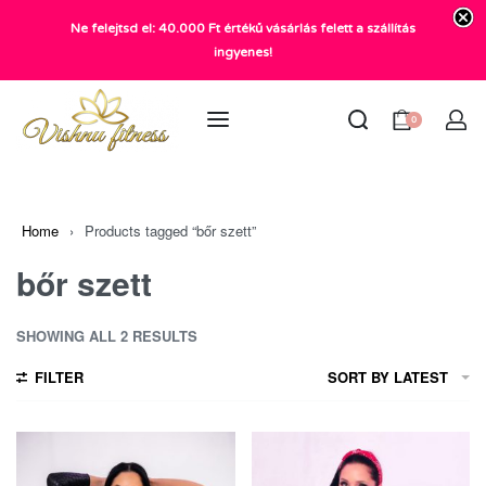
Ne felejtsd el: 40.000 Ft értékű vásárlás felett a szállítás
+36 20 372 2969
ingyenes!
info@vishnu.hu
0
Home
›
Products tagged “bőr szett”
bőr szett
SHOWING ALL 2 RESULTS
FILTER
SORT BY LATEST