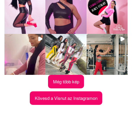
Még több kép
Kövesd a Visnut az Instagramon