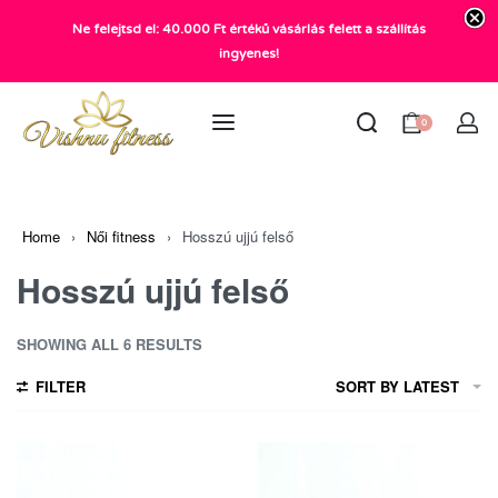
Ne felejtsd el: 40.000 Ft értékű vásárlás felett a szállítás
+36 20 372 2969
ingyenes!
info@vishnu.hu
0
Home
›
Női fitness
›
Hosszú ujjú felső
Hosszú ujjú felső
SHOWING ALL 6 RESULTS
FILTER
SORT BY LATEST