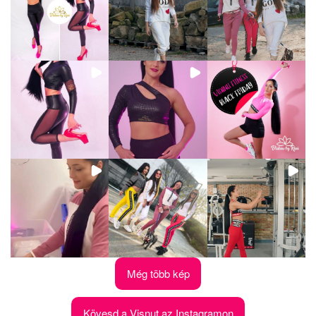
Még több kép
Kövesd a Visnut az Instagramon