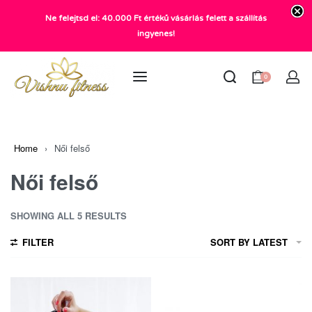
Ne felejtsd el: 40.000 Ft értékű vásárlás felett a szállítás
+36 20 372 2969
ingyenes!
info@vishnu.hu
0
Home
›
Női felső
Női felső
SHOWING ALL 5 RESULTS
FILTER
SORT BY LATEST