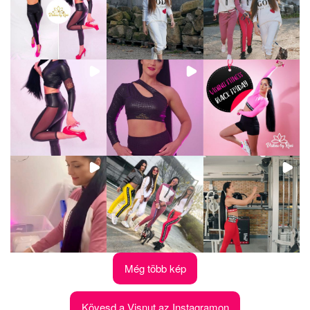
Még több kép
Kövesd a Visnut az Instagramon