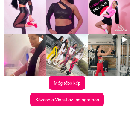
Még több kép
Kövesd a Visnut az Instagramon