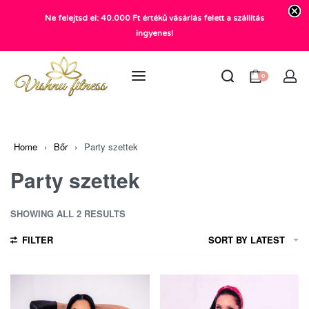
Ne felejtsd el: 40.000 Ft értékű vásárlás felett a szállítás
+36 20 372 2969
ingyenes!
info@vishnu.hu
0
Home
›
Bőr
›
Party szettek
Party szettek
SHOWING ALL 2 RESULTS
FILTER
SORT BY LATEST