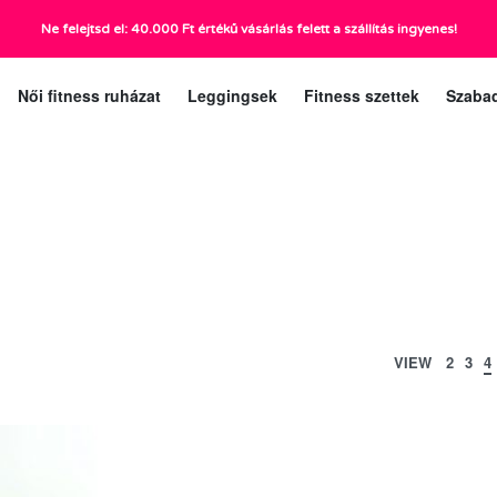
Ne felejtsd el: 40.000 Ft értékű vásárlás felett a szállítás ingyenes!
ráig):
Ügyfélszolgá
Női fitness ruházat
Leggingsek
Fitness szettek
Szaba
VIEW
2
3
4