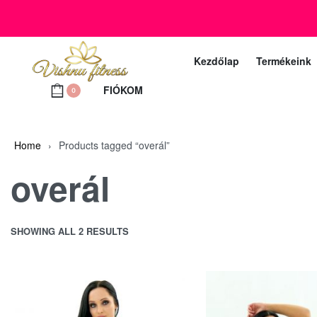
+36 20 372 2969
Ügyfélszolgálat telefon (munkanapokon 10 – 18 ó
Kezdőlap
Termékeink
FIÓKOM
0
Home
›
Products tagged “overál”
overál
SHOWING ALL 2 RESULTS