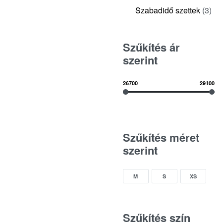
Szabadidő szettek
(3)
Szűkítés ár
szerint
26700
29100
Szűkítés méret
szerint
M
S
XS
Szűkítés szín