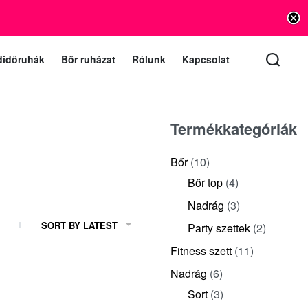
info@vishnu.hu
lat e-mail (a levelekre 1 munkanapon belül válaszolunk)
didőruhák
Bőr ruházat
Rólunk
Kapcsolat
Termékkategóriák
Bőr
(10)
Bőr top
(4)
Nadrág
(3)
SORT BY LATEST
Party szettek
(2)
Fitness szett
(11)
Nadrág
(6)
Sort
(3)