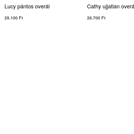
Lucy pántos overál
Cathy ujjatlan overá
29.100
Ft
26.700
Ft
QUICKVIEW
QUICK
SELECT OPTIONS
SELECT OPTIONS