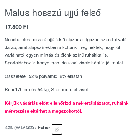
Malus hosszú ujjú felső
17.800
Ft
Neccbetétes hosszú ujjú felső cipzárral. Igazán szeretni való
darab, amit alapszínekben alkottunk meg nektek, hogy jól
variálható legyen mintás és élénk színű ruhákkal is.
Sportoláshoz is kényelmes, de utcai viseletként is jól mutat.
Összetétel: 92% polyamid, 8% elastan
Reni 170 cm és 54 kg, S-es méretet visel.
Kérjük vásárlás előtt ellenőrizd a mérettáblázatot, ruháink
méretezése eltérhet a megszokottól.
: Fehér
SZÍN (VÁLASSZ)