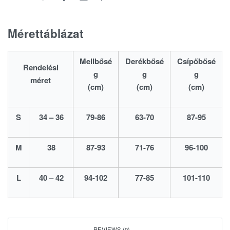
Mérettáblázat
Mellbősé
Derékbősé
Csípőbősé
Rendelési
g
g
g
méret
(cm)
(cm)
(cm)
S
34 – 36
79-86
63-70
87-95
M
38
87-93
71-76
96-100
L
40 – 42
94-102
77-85
101-110
REVIEWS (0)