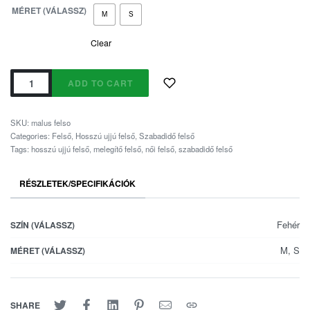
MÉRET (VÁLASSZ)
M
S
Clear
ADD TO CART
SKU:
malus felso
Categories:
Felső
,
Hosszú ujjú felső
,
Szabadidő felső
Tags:
hosszú ujjú felső
,
melegítő felső
,
női felső
,
szabadidő felső
RÉSZLETEK/SPECIFIKÁCIÓK
Fehér
SZÍN (VÁLASSZ)
M, S
MÉRET (VÁLASSZ)
SHARE