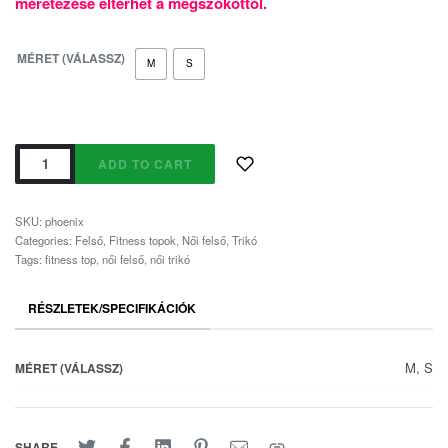
méretezése eltérhet a megszokottól.
MÉRET (VÁLASSZ)
M
S
ADD TO CART
SKU:
phoenix
Categories:
Felső
,
Fitness topok
,
Női felső
,
Trikó
Tags:
fitness top
,
női felső
,
női trikó
RÉSZLETEK/SPECIFIKÁCIÓK
M, S
MÉRET (VÁLASSZ)
SHARE