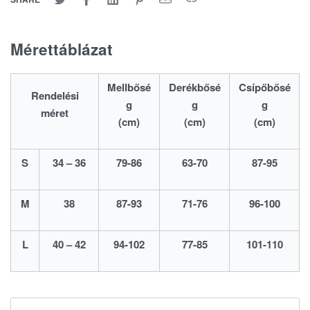
Mérettáblázat
Mellbősé
Derékbősé
Csípőbősé
Rendelési
g
g
g
méret
(cm)
(cm)
(cm)
S
34 – 36
79-86
63-70
87-95
M
38
87-93
71-76
96-100
L
40 – 42
94-102
77-85
101-110