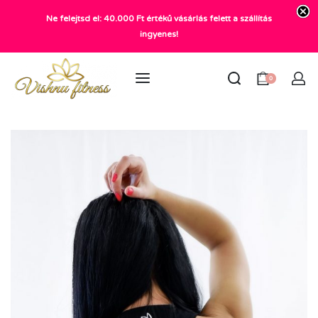
Ne felejtsd el: 40.000 Ft értékű vásárlás felett a szállítás
+36 20 372 2969
ingyenes!
info@vishnu.hu
0