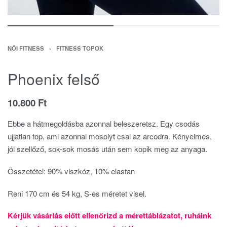
NŐI FITNESS
›
FITNESS TOPOK
Phoenix felső
10.800
Ft
Ebbe a hátmegoldásba azonnal beleszeretsz. Egy csodás
ujjatlan top, ami azonnal mosolyt csal az arcodra. Kényelmes,
jól szellőző, sok-sok mosás után sem kopik meg az anyaga.
Összetétel: 90% viszkóz, 10% elastan
Reni 170 cm és 54 kg, S-es méretet visel.
Kérjük vásárlás előtt ellenőrizd a mérettáblázatot, ruháink